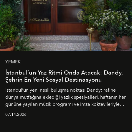
YEMEK
İstanbul’un Yaz Ritmi Onda Atacak: Dandy,
Şehrin En Yeni Sosyal Destinasyonu
İstanbul’un yeni nesil buluşma noktası
Dandy
; rafine
dünya mutfağına eklediği yazlık spesiyalleri, haftanın her
gününe yayılan müzik programı ve imza kokteylleriyle
yaz akşamlarını stil sahibi bir şehir ritüeline
07.14.2026
dönüştürüyor. Şehrin kozmopolit enerjisini "zahmetsiz
lüks" anlayışıyla buluşturan mekan; gurme lezzetleri, iyi