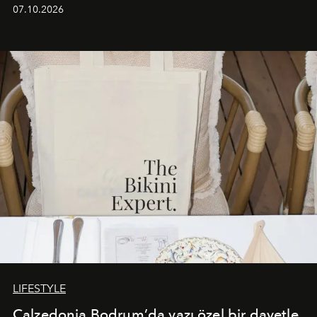
iş birliğini hayata geçirdi. 25 Haziran 2026 itibarıyla
07.10.2026
başlayan bu özel aktivasyon, NISHANE’nin koku evrenini
Akdeniz’in en prestijli destinasyonlarından biriyle
buluşturarak markanın Cavo Tagoo’daki varlığını
sürükleyici ve mevsime özel bir deneyime dönüştürüyor.
LIFESTYLE
Calzedonia Bodrum’da yazı özel bir davetle