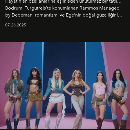
Hayatın en özel anlarına eşlik eden unutulmaz bir tatil…
Bodrum, Turgutreis’te konumlanan Rammos Managed
by Dedeman, romantizmi ve Ege’nin doğal güzelliğini
aynı atmosferde buluşturarak balayı çiftlerinden özel
07.26.2025
kutlamalar planlayan misafirlere benzersiz bir deneyim
vadediyor.