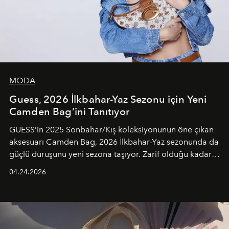
MODA
Guess, 2026 İlkbahar-Yaz Sezonu için Yeni
Camden Bag’ini Tanıtıyor
GUESS’in 2025 Sonbahar/Kış koleksiyonunun öne çıkan
aksesuarı Camden Bag, 2026 İlkbahar-Yaz sezonunda da
güçlü duruşunu yeni sezona taşıyor. Zarif olduğu kadar
güçlü ve özgüvenli kadınlar için tasarlanan Camden Bag,
04.24.2026
cazibenin, özgünlüğün ve modern bohem tavrın güçlü
bir ifadesi olarak öne çıkıyor.