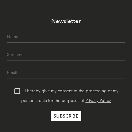
müziği ve açık havadaki özel puro alanını tek bir çatı
altında sunuyor.
Newsletter
I hereby give my consent to the processing of my
personal data for the purposes of
Privacy Policy