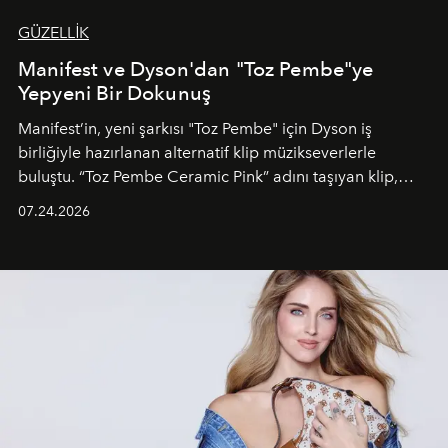
GÜZELLİK
Manifest ve Dyson'dan "Toz Pembe"ye
Yepyeni Bir Dokunuş
Manifest’in, yeni şarkısı "Toz Pembe" için Dyson iş
birliğiyle hazırlanan alternatif klip müzikseverlerle
buluştu. “Toz Pembe Ceramic Pink” adını taşıyan klip,
grubun enerjisini yansıtan renkli atmosferi, hareketli
07.24.2026
dans koreografileri ve güçlü stil dünyasıyla dikkat
çekerken, saç tasarımları da görsel anlatımın en önemli
unsurlarından biri olarak öne çıkıyor.