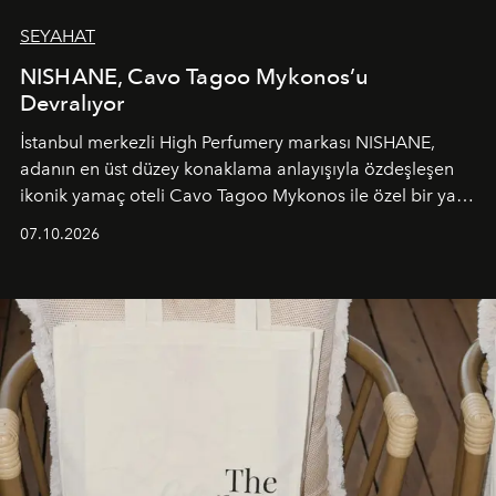
SEYAHAT
NISHANE, Cavo Tagoo Mykonos’u
Devralıyor
İstanbul merkezli High Perfumery markası NISHANE,
adanın en üst düzey konaklama anlayışıyla özdeşleşen
ikonik yamaç oteli Cavo Tagoo Mykonos ile özel bir yaz
iş birliğini hayata geçirdi. 25 Haziran 2026 itibarıyla
07.10.2026
başlayan bu özel aktivasyon, NISHANE’nin koku evrenini
Akdeniz’in en prestijli destinasyonlarından biriyle
buluşturarak markanın Cavo Tagoo’daki varlığını
sürükleyici ve mevsime özel bir deneyime dönüştürüyor.