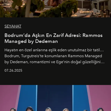
SEYAHAT
Bodrum’da Aşkın En Zarif Adresi: Rammos
Managed by Dedeman
Hayatın en özel anlarına eşlik eden unutulmaz bir tatil…
Bodrum, Turgutreis’te konumlanan Rammos Managed
by Dedeman, romantizmi ve Ege’nin doğal güzelliğini
aynı atmosferde buluşturarak balayı çiftlerinden özel
07.26.2025
kutlamalar planlayan misafirlere benzersiz bir deneyim
vadediyor.