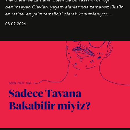
benimseyen
Glavien,
yaşam alanlarında zamansız lüksün
en rafine, en yalın temsilcisi olarak konumlanıyor.
Kusursuz malzeme kalitesini yüksek zanaatkarlıkla
08.07.2026
birleştiren marka; modern mimarinin sınırlarını zorlayan
en yeni seçkisiyle bu imza felsefesini mekanlara taşıyor.