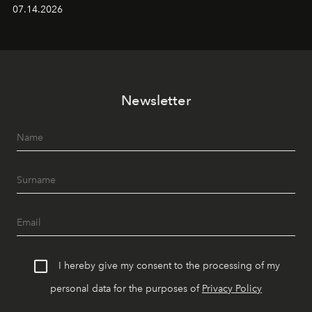
alanında DJ performansları ve canlı müzik eşliğinde
07.14.2026
Ege’nin ritmi hissedilirken, akşamları ise Anadolu
mutfağını modern dokunuşlarla müzikle buluşturan
tematik gastronomi geceleri misafirlerle buluşuyor.
Paylaşıma, lezzete ve müziğe odaklanan bu özel
akşamlar, YAZ’ın sade lüks anlayışını gün batımından
Newsletter
geceye taşıyarak her hafta farklı bir deneyim sunuyor.
I hereby give my consent to the processing of my
personal data for the purposes of
Privacy Policy