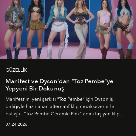
GÜZELLİK
Manifest ve Dyson'dan "Toz Pembe"ye
Yepyeni Bir Dokunuş
Manifest’in, yeni şarkısı "Toz Pembe" için Dyson iş
birliğiyle hazırlanan alternatif klip müzikseverlerle
buluştu. “Toz Pembe Ceramic Pink” adını taşıyan klip,
grubun enerjisini yansıtan renkli atmosferi, hareketli
07.24.2026
dans koreografileri ve güçlü stil dünyasıyla dikkat
çekerken, saç tasarımları da görsel anlatımın en önemli