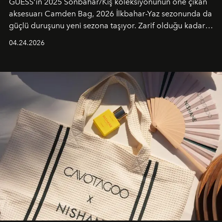
GUESS’in 2025 Sonbahar/Kış koleksiyonunun öne çıkan
aksesuarı Camden Bag, 2026 İlkbahar-Yaz sezonunda da
güçlü duruşunu yeni sezona taşıyor. Zarif olduğu kadar
güçlü ve özgüvenli kadınlar için tasarlanan Camden Bag,
04.24.2026
cazibenin, özgünlüğün ve modern bohem tavrın güçlü
bir ifadesi olarak öne çıkıyor.