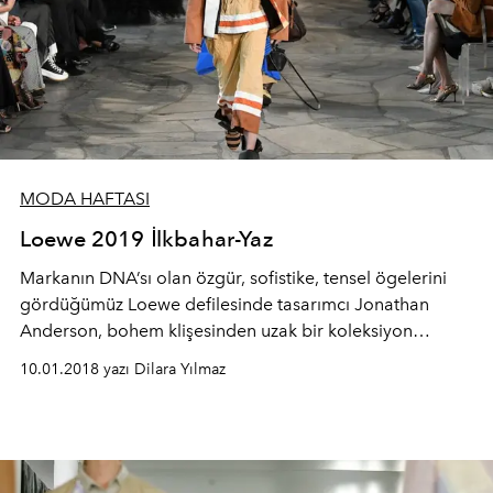
MODA HAFTASI
Loewe 2019 İlkbahar-Yaz
Markanın DNA’sı olan özgür, sofistike, tensel ögelerini
gördüğümüz Loewe defilesinde tasarımcı Jonathan
Anderson, bohem klişesinden uzak bir koleksiyon
sunuyor. Çanta detaylarının göze çarptığı İlkbahar-Yaz
10.01.2018 yazı Dilara Yılmaz
koleksiyonunda patchwork, rafya, kroşe, deri gibi çeşitli
dokuları bir araya geliyor.