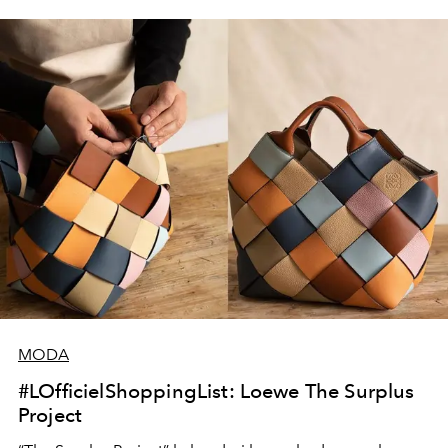
MODA
#LOfficielShoppingList: Loewe The Surplus
Project