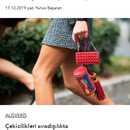
11.12.2019 yazı Yunus Başaran
ALIŞVERİŞ
Çekicilikleri sıradışılıkta