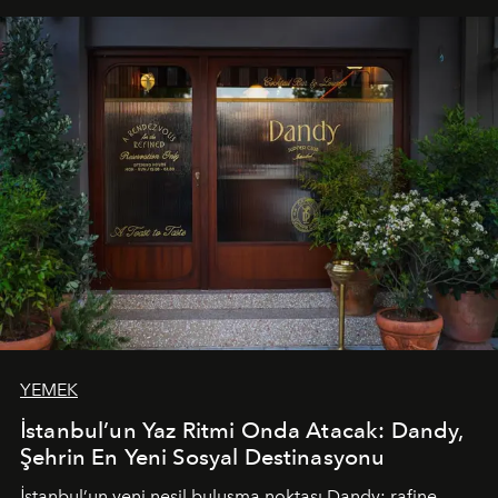
tematik gastronomi geceleri misafirlerle buluşuyor.
Paylaşıma, lezzete ve müziğe odaklanan bu özel
akşamlar, YAZ’ın sade lüks anlayışını gün batımından
geceye taşıyarak her hafta farklı bir deneyim sunuyor.
YEMEK
İstanbul’un Yaz Ritmi Onda Atacak: Dandy,
Şehrin En Yeni Sosyal Destinasyonu
İstanbul’un yeni nesil buluşma noktası
Dandy
; rafine