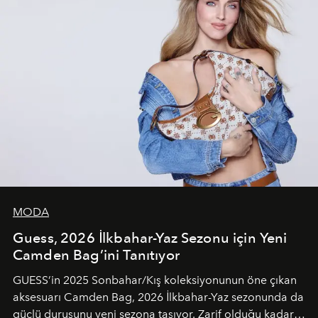
MODA
Guess, 2026 İlkbahar-Yaz Sezonu için Yeni
Camden Bag’ini Tanıtıyor
GUESS’in 2025 Sonbahar/Kış koleksiyonunun öne çıkan
aksesuarı Camden Bag, 2026 İlkbahar-Yaz sezonunda da
güçlü duruşunu yeni sezona taşıyor. Zarif olduğu kadar