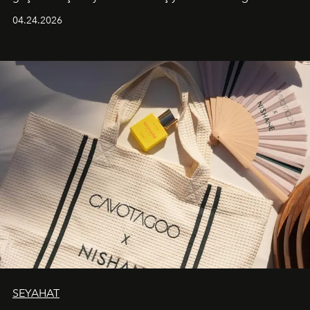
güçlü ve özgüvenli kadınlar için tasarlanan Camden Bag,
04.24.2026
cazibenin, özgünlüğün ve modern bohem tavrın güçlü
bir ifadesi olarak öne çıkıyor.
SEYAHAT