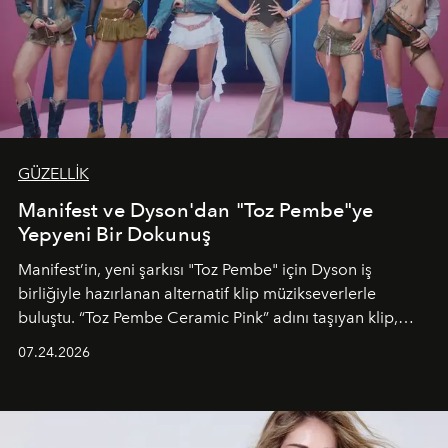
GÜZELLİK
Manifest ve Dyson'dan "Toz Pembe"ye
Yepyeni Bir Dokunuş
Manifest’in, yeni şarkısı "Toz Pembe" için Dyson iş
birliğiyle hazırlanan alternatif klip müzikseverlerle
buluştu. “Toz Pembe Ceramic Pink” adını taşıyan klip,
grubun enerjisini yansıtan renkli atmosferi, hareketli
07.24.2026
dans koreografileri ve güçlü stil dünyasıyla dikkat
çekerken, saç tasarımları da görsel anlatımın en önemli
unsurlarından biri olarak öne çıkıyor.