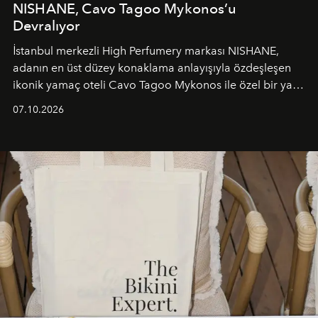
NISHANE, Cavo Tagoo Mykonos’u
Devralıyor
İstanbul merkezli High Perfumery markası NISHANE,
adanın en üst düzey konaklama anlayışıyla özdeşleşen
ikonik yamaç oteli Cavo Tagoo Mykonos ile özel bir yaz
iş birliğini hayata geçirdi. 25 Haziran 2026 itibarıyla
07.10.2026
başlayan bu özel aktivasyon, NISHANE’nin koku evrenini
Akdeniz’in en prestijli destinasyonlarından biriyle
buluşturarak markanın Cavo Tagoo’daki varlığını
sürükleyici ve mevsime özel bir deneyime dönüştürüyor.