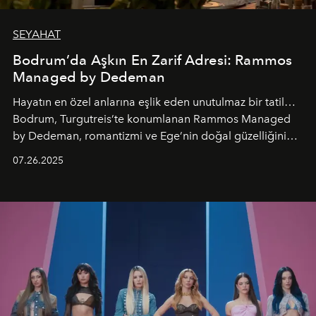
SEYAHAT
Bodrum’da Aşkın En Zarif Adresi: Rammos
Managed by Dedeman
Hayatın en özel anlarına eşlik eden unutulmaz bir tatil…
Bodrum, Turgutreis’te konumlanan Rammos Managed
by Dedeman, romantizmi ve Ege’nin doğal güzelliğini
aynı atmosferde buluşturarak balayı çiftlerinden özel
07.26.2025
kutlamalar planlayan misafirlere benzersiz bir deneyim
vadediyor.