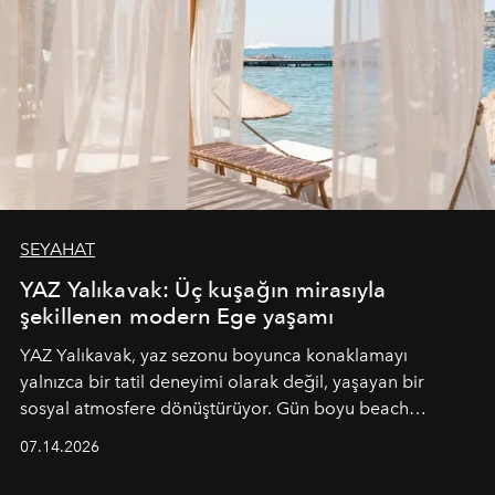
SEYAHAT
YAZ Yalıkavak: Üç kuşağın mirasıyla
şekillenen modern Ege yaşamı
YAZ Yalıkavak, yaz sezonu boyunca konaklamayı
yalnızca bir tatil deneyimi olarak değil, yaşayan bir
sosyal atmosfere dönüştürüyor. Gün boyu beach
alanında DJ performansları ve canlı müzik eşliğinde
07.14.2026
Ege’nin ritmi hissedilirken, akşamları ise Anadolu
mutfağını modern dokunuşlarla müzikle buluşturan