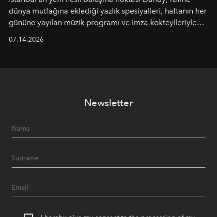
dünya mutfağına eklediği yazlık spesiyalleri, haftanın her
gününe yayılan müzik programı ve imza kokteylleriyle
yaz akşamlarını stil sahibi bir şehir ritüeline
07.14.2026
dönüştürüyor. Şehrin kozmopolit enerjisini "zahmetsiz
lüks" anlayışıyla buluşturan mekan; gurme lezzetleri, iyi
müziği ve açık havadaki özel puro alanını tek bir çatı
altında sunuyor.
Newsletter