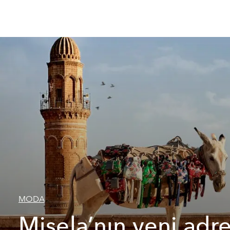
MODA
Misela’nın yeni adre