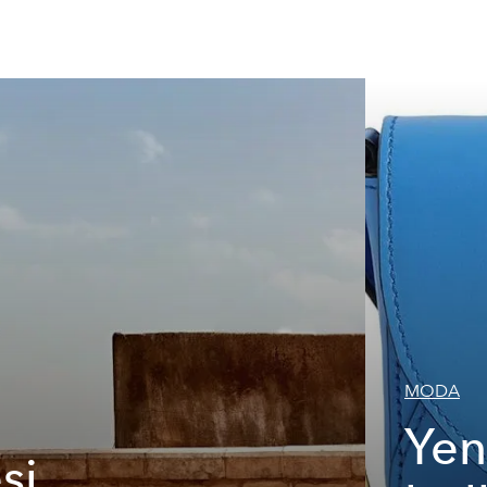
MODA
Yen
si