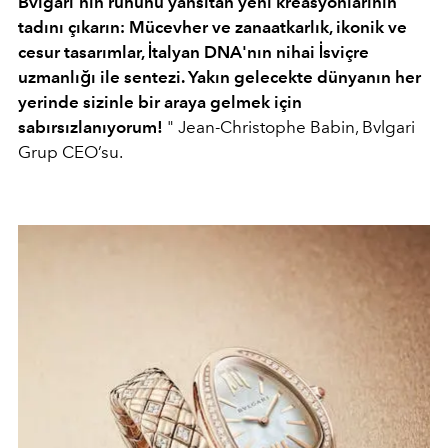
Bvlgari’nin ruhunu yansıtan yeni kreasyonlarının
tadını çıkarın: Mücevher ve zanaatkarlık, ikonik ve
cesur tasarımlar, İtalyan DNA'nın nihai İsviçre
uzmanlığı ile sentezi. Yakın gelecekte dünyanın her
yerinde sizinle bir araya gelmek için
sabırsızlanıyorum!
" Jean-Christophe Babin, Bvlgari
Grup CEO’su.