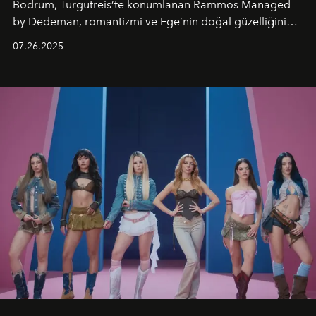
Bodrum, Turgutreis’te konumlanan Rammos Managed
by Dedeman, romantizmi ve Ege’nin doğal güzelliğini
aynı atmosferde buluşturarak balayı çiftlerinden özel
07.26.2025
kutlamalar planlayan misafirlere benzersiz bir deneyim
vadediyor.