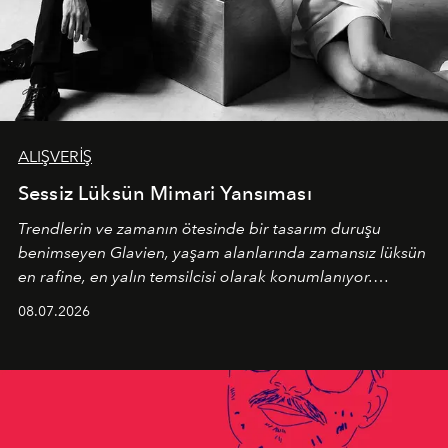
ALIŞVERİŞ
Sessiz Lüksün Mimari Yansıması
Trendlerin ve zamanın ötesinde bir tasarım duruşu
benimseyen
Glavien,
yaşam alanlarında zamansız lüksün
en rafine, en yalın temsilcisi olarak konumlanıyor.
Kusursuz malzeme kalitesini yüksek zanaatkarlıkla
08.07.2026
birleştiren marka; modern mimarinin sınırlarını zorlayan
en yeni seçkisiyle bu imza felsefesini mekanlara taşıyor.