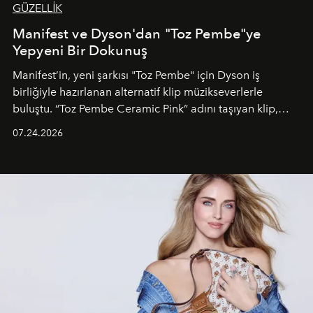
GÜZELLİK
Manifest ve Dyson'dan "Toz Pembe"ye
Yepyeni Bir Dokunuş
Manifest’in, yeni şarkısı "Toz Pembe" için Dyson iş
birliğiyle hazırlanan alternatif klip müzikseverlerle
buluştu. “Toz Pembe Ceramic Pink” adını taşıyan klip,
grubun enerjisini yansıtan renkli atmosferi, hareketli
07.24.2026
dans koreografileri ve güçlü stil dünyasıyla dikkat
çekerken, saç tasarımları da görsel anlatımın en önemli
unsurlarından biri olarak öne çıkıyor.