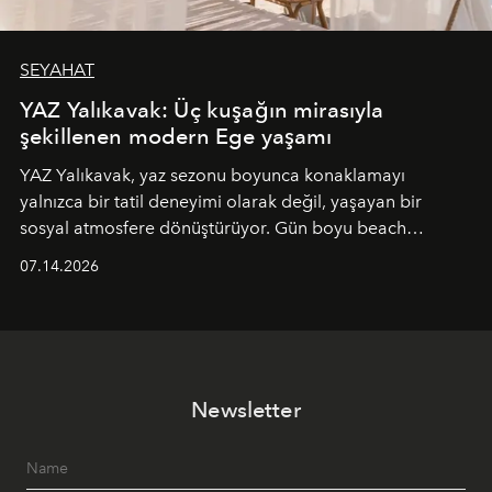
SEYAHAT
YAZ Yalıkavak: Üç kuşağın mirasıyla
şekillenen modern Ege yaşamı
YAZ Yalıkavak, yaz sezonu boyunca konaklamayı
yalnızca bir tatil deneyimi olarak değil, yaşayan bir
sosyal atmosfere dönüştürüyor. Gün boyu beach
alanında DJ performansları ve canlı müzik eşliğinde
07.14.2026
Ege’nin ritmi hissedilirken, akşamları ise Anadolu
mutfağını modern dokunuşlarla müzikle buluşturan
tematik gastronomi geceleri misafirlerle buluşuyor.
Paylaşıma, lezzete ve müziğe odaklanan bu özel
akşamlar, YAZ’ın sade lüks anlayışını gün batımından
Newsletter
geceye taşıyarak her hafta farklı bir deneyim sunuyor.