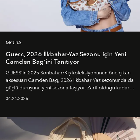
MODA
Guess, 2026 İlkbahar-Yaz Sezonu için Yeni
Camden Bag’ini Tanıtıyor
GUESS’in 2025 Sonbahar/Kış koleksiyonunun öne çıkan
aksesuarı Camden Bag, 2026 İlkbahar-Yaz sezonunda da
güçlü duruşunu yeni sezona taşıyor. Zarif olduğu kadar
güçlü ve özgüvenli kadınlar için tasarlanan Camden Bag,
04.24.2026
cazibenin, özgünlüğün ve modern bohem tavrın güçlü
bir ifadesi olarak öne çıkıyor.