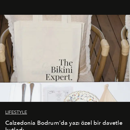
başlayan bu özel aktivasyon, NISHANE’nin koku evrenini
Akdeniz’in en prestijli destinasyonlarından biriyle
buluşturarak markanın Cavo Tagoo’daki varlığını
sürükleyici ve mevsime özel bir deneyime dönüştürüyor.
LIFESTYLE
Calzedonia Bodrum’da yazı özel bir davetle
kutladı