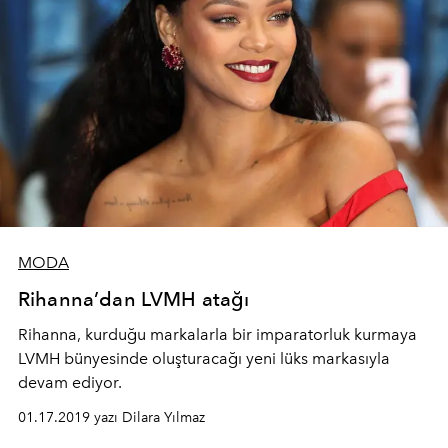
MODA
Rihanna’dan LVMH atağı
Rihanna, kurduğu markalarla bir imparatorluk kurmaya
LVMH bünyesinde oluşturacağı yeni lüks markasıyla
devam ediyor.
01.17.2019 yazı Dilara Yılmaz