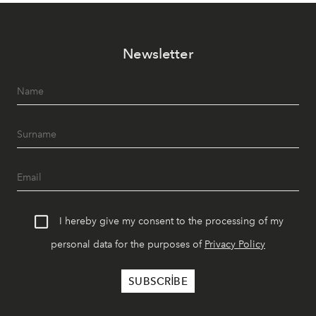
Newsletter
I hereby give my consent to the processing of my
personal data for the purposes of
Privacy Policy