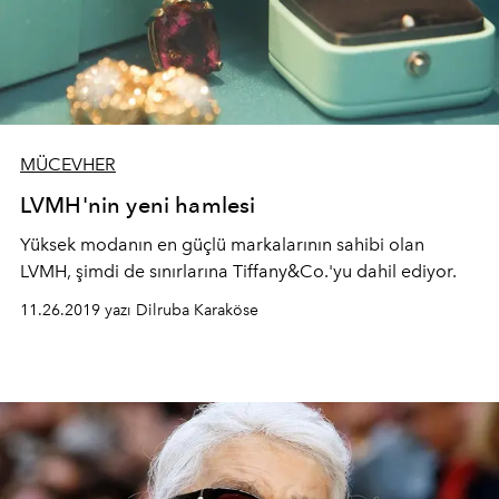
MÜCEVHER
LVMH'nin yeni hamlesi
Yüksek modanın en güçlü markalarının sahibi olan
LVMH, şimdi de sınırlarına Tiffany&Co.'yu dahil ediyor.
11.26.2019 yazı Dilruba Karaköse