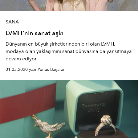
SANAT
LVMH’nin sanat aşkı
Dünyanın en büyük şirketlerinden biri olan LVMH,
modaya olan yaklaşımını sanat dünyasına da yansıtmaya
devam ediyor.
01.03.2020 yazı Yunus Başaran