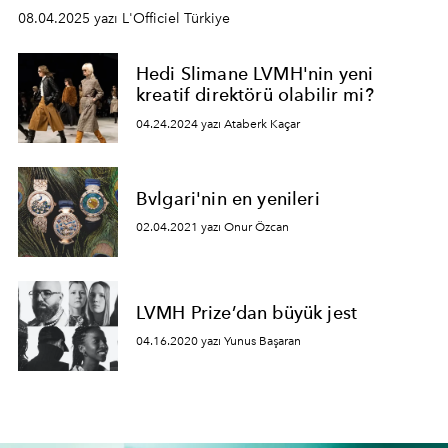
08.04.2025 yazı L'Officiel Türkiye
Hedi Slimane LVMH'nin yeni
kreatif direktörü olabilir mi?
04.24.2024 yazı Ataberk Kaçar
Bvlgari'nin en yenileri
02.04.2021 yazı Onur Özcan
LVMH Prize’dan büyük jest
04.16.2020 yazı Yunus Başaran