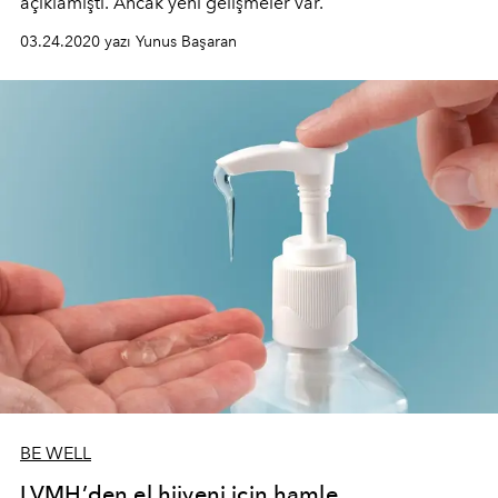
açıklamıştı. Ancak yeni gelişmeler var.
03.24.2020 yazı Yunus Başaran
BE WELL
LVMH’den el hijyeni için hamle