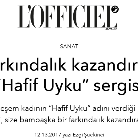
SANAT
rkındalık kazandı
“Hafif Uyku” sergis
şem kadının “Hafif Uyku” adını verdiği 
i, size bambaşka bir farkındalık kazandır
12.13.2017 yazı Ezgi Şuekinci