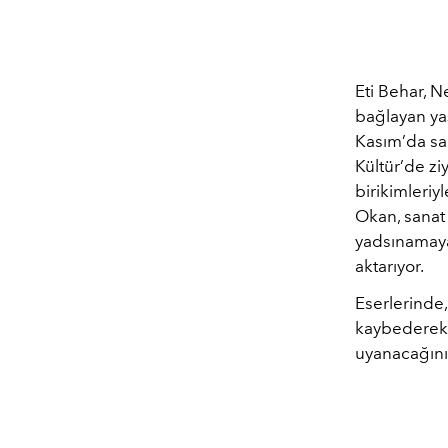
Eti Behar, N
bağlayan ya
Kasım’da san
Kültür’de ziy
birikimleriy
Okan, sanat
yadsınamayac
aktarıyor.
Eserlerinde
kaybederek ş
uyanacağınız