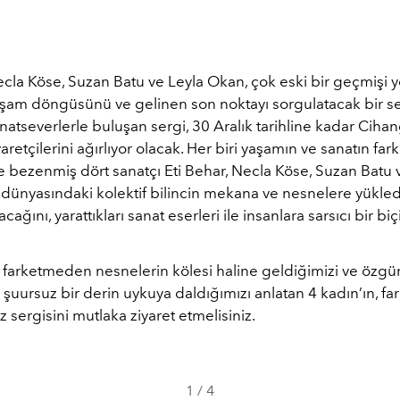
ecla Köse, Suzan Batu ve Leyla Okan, çok eski bir geçmişi 
şam döngüsünü ve gelinen son noktayı sorgulatacak bir ser
atseverlerle buluşan sergi, 30 Aralık tarihline kadar Cihan
aretçilerini ağırlıyor olacak. Her biri yaşamın ve sanatın farkl
le bezenmiş dört sanatçı Eti Behar, Necla Köse, Suzan Batu 
 dünyasındaki kolektif bilincin mekana ve nesnelere yükled
ağını, yarattıkları sanat eserleri ile insanlara sarsıcı bir b
, farketmeden nesnelerin kölesi haline geldiğimizi ve öz
uursuz bir derin uykuya daldığımızı anlatan 4 kadın’ın, fa
 sergisini mutlaka ziyaret etmelisiniz.
1
/
4