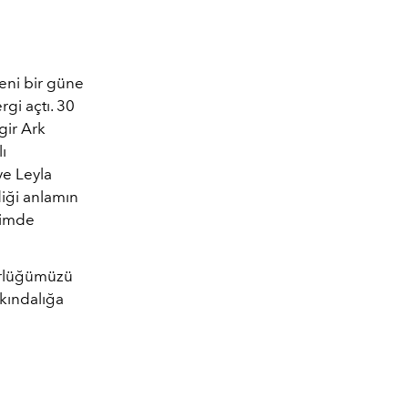
yeni bir güne
gi açtı. 30
gir Ark
ı
ve Leyla
iği anlamın
içimde
gürlüğümüzü
rkındalığa