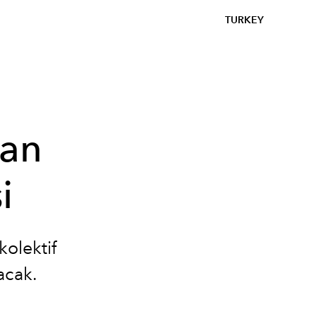
TURKEY
ran
i
kolektif
acak.