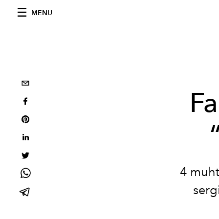
MENU
Fa
4 muhte
serg