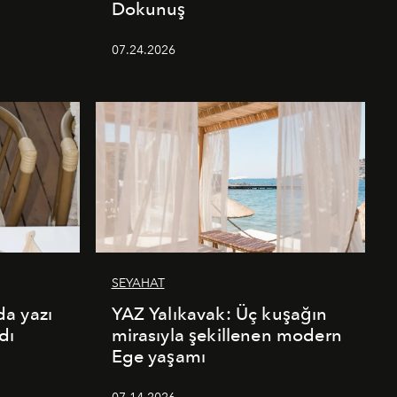
Dokunuş
07.24.2026
SEYAHAT
a yazı
YAZ Yalıkavak: Üç kuşağın
dı
mirasıyla şekillenen modern
Ege yaşamı