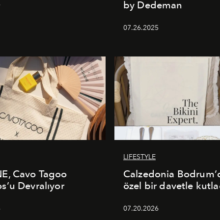
by Dedeman
6
07.26.2025
LIFESTYLE
E, Cavo Tagoo
Calzedonia Bodrum’d
’u Devralıyor
özel bir davetle kutla
6
07.20.2026