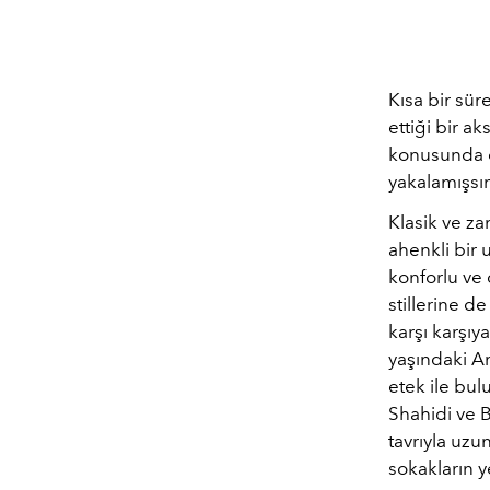
Kısa bir sür
ettiği bir a
konusunda o
yakalamışsın
Klasik ve z
ahenkli bir 
konforlu ve 
stillerine d
karşı karşıya
yaşındaki Am
etek ile bul
Shahidi ve B
tavrıyla uzu
sokakların y