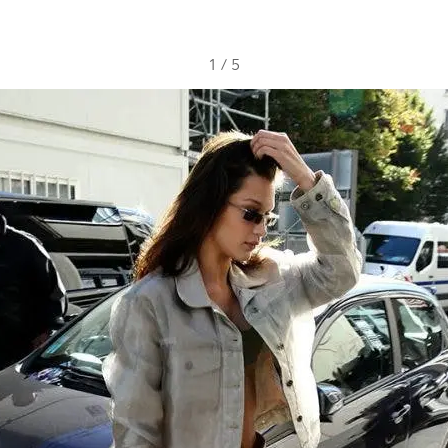
1
/
5