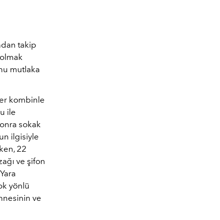
ndan takip
z olmak
onu mutlaka
her kombinle
u ile
sonra sokak
n ilgisiyle
rken, 22
zağı ve şifon
 Yara
çok yönlü
ahnesinin ve