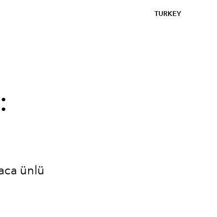
TURKEY
:
yaca ünlü