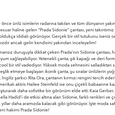
e önce ünlü isimlerin radarına takılan ve tüm dünyanın yakı
ksesuar haline gelen “Prada Sidonie” çantası, yeni takıntımı
ldukça iddialı görünüyor. Gerçek bir stil tutukunu iseniz 
ızdır ancak gelin kendisini yakından inceleyelim!
amansız duruşuyla dikkat çeken Prada’nın Sidonie çantası, 
uyum sağlayabiliyor. Yetenekli çanta, şık kapağı ve deri form
cool bir stil vadediyor. Yüksek moda sehnesini salladıktan 
e eşlik etmeye başlayan ikonik çanta, şu sıralar ünlülerin yoğu
. İngiliz şarkıcı Rita Ora, çantanın kırmızı rengini tercih ede
erikalı aktris Hailee Steinfeld ise onu çiçekli babaanne ka
uşturarak daha sofistike bir görünüm elde etti. Kaia Gerber,
ella Hadid’i de etkisi altına alan Sidonie, farklı renkleri ve 
n yıllar daha aramızda kalacak gibi görünüyor. İşte moda s
eni hakimi Prada Sidonie!