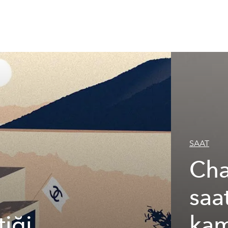
SAAT
Cha
saa
iği
kam