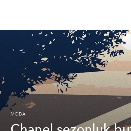
MODA
Chanel sezonluk but