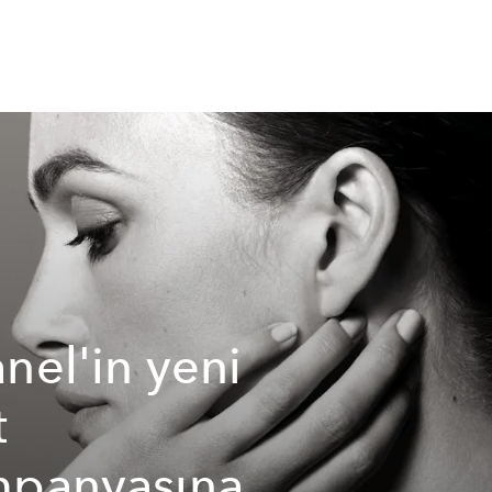
nel'in yeni
t
panyasına