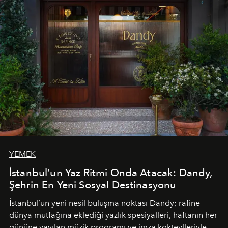
akşamlar, YAZ’ın sade lüks anlayışını gün batımından
geceye taşıyarak her hafta farklı bir deneyim sunuyor.
YEMEK
İstanbul’un Yaz Ritmi Onda Atacak: Dandy,
Şehrin En Yeni Sosyal Destinasyonu
İstanbul’un yeni nesil buluşma noktası
Dandy
; rafine
dünya mutfağına eklediği yazlık spesiyalleri, haftanın her
gününe yayılan müzik programı ve imza kokteylleriyle