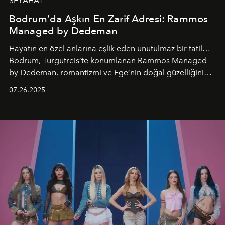
SEYAHAT
Bodrum’da Aşkın En Zarif Adresi: Rammos
Managed by Dedeman
Hayatın en özel anlarına eşlik eden unutulmaz bir tatil…
Bodrum, Turgutreis’te konumlanan Rammos Managed
by Dedeman, romantizmi ve Ege’nin doğal güzelliğini
aynı atmosferde buluşturarak balayı çiftlerinden özel
07.26.2025
kutlamalar planlayan misafirlere benzersiz bir deneyim
vadediyor.