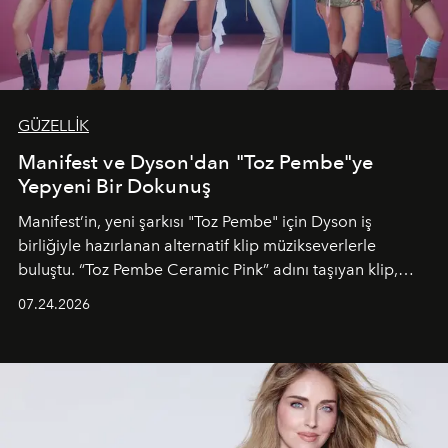
GÜZELLİK
Manifest ve Dyson'dan "Toz Pembe"ye
Yepyeni Bir Dokunuş
Manifest’in, yeni şarkısı "Toz Pembe" için Dyson iş
birliğiyle hazırlanan alternatif klip müzikseverlerle
buluştu. “Toz Pembe Ceramic Pink” adını taşıyan klip,
grubun enerjisini yansıtan renkli atmosferi, hareketli
07.24.2026
dans koreografileri ve güçlü stil dünyasıyla dikkat
çekerken, saç tasarımları da görsel anlatımın en önemli
unsurlarından biri olarak öne çıkıyor.