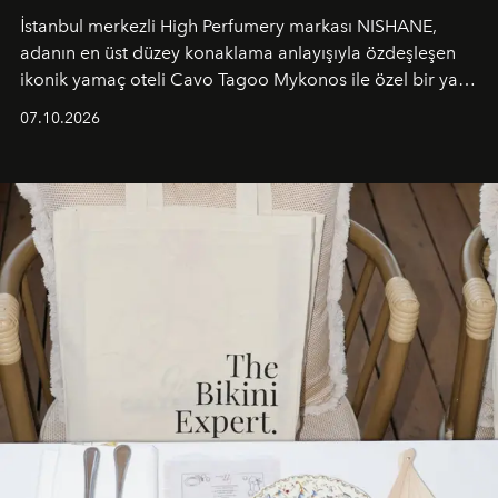
İstanbul merkezli High Perfumery markası NISHANE,
adanın en üst düzey konaklama anlayışıyla özdeşleşen
ikonik yamaç oteli Cavo Tagoo Mykonos ile özel bir yaz
iş birliğini hayata geçirdi. 25 Haziran 2026 itibarıyla
07.10.2026
başlayan bu özel aktivasyon, NISHANE’nin koku evrenini
Akdeniz’in en prestijli destinasyonlarından biriyle
buluşturarak markanın Cavo Tagoo’daki varlığını
sürükleyici ve mevsime özel bir deneyime dönüştürüyor.