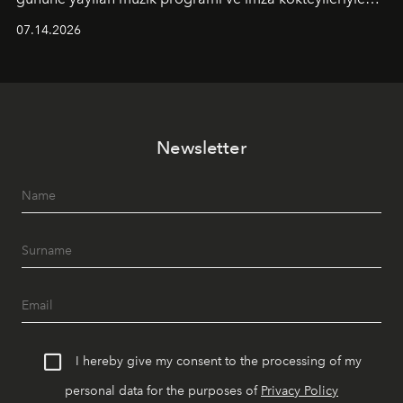
yaz akşamlarını stil sahibi bir şehir ritüeline
07.14.2026
dönüştürüyor. Şehrin kozmopolit enerjisini "zahmetsiz
lüks" anlayışıyla buluşturan mekan; gurme lezzetleri, iyi
müziği ve açık havadaki özel puro alanını tek bir çatı
altında sunuyor.
Newsletter
I hereby give my consent to the processing of my
personal data for the purposes of
Privacy Policy