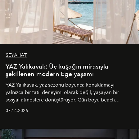
SEYAHAT
YAZ Yalıkavak: Üç kuşağın mirasıyla
şekillenen modern Ege yaşamı
YAZ Yalıkavak, yaz sezonu boyunca konaklamayı
yalnızca bir tatil deneyimi olarak değil, yaşayan bir
sosyal atmosfere dönüştürüyor. Gün boyu beach
alanında DJ performansları ve canlı müzik eşliğinde
07.14.2026
Ege’nin ritmi hissedilirken, akşamları ise Anadolu
mutfağını modern dokunuşlarla müzikle buluşturan
tematik gastronomi geceleri misafirlerle buluşuyor.
Paylaşıma, lezzete ve müziğe odaklanan bu özel