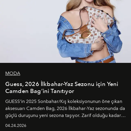
MODA
Guess, 2026 İlkbahar-Yaz Sezonu için Yeni
Camden Bag’ini Tanıtıyor
GUESS’in 2025 Sonbahar/Kış koleksiyonunun öne çıkan
aksesuarı Camden Bag, 2026 İlkbahar-Yaz sezonunda da
güçlü duruşunu yeni sezona taşıyor. Zarif olduğu kadar
güçlü ve özgüvenli kadınlar için tasarlanan Camden Bag,
04.24.2026
cazibenin, özgünlüğün ve modern bohem tavrın güçlü