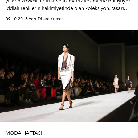
yılların kroşesi, fırfırlar ve asimetrik kesimlerle buluşuyor.
İddialı renklerin hakimiyetinde olan koleksiyon, tasarımcı
Han Chong’un son Ibiza seyahatinden ilhamını alıyor.
09.10.2018 yazı Dilara Yılmaz
MODA HAFTASI