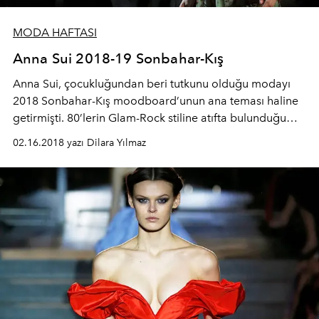
MODA HAFTASI
Anna Sui 2018-19 Sonbahar-Kış
Anna Sui, çocukluğundan beri tutkunu olduğu modayı
2018 Sonbahar-Kış moodboard’unun ana teması haline
getirmişti. 80’lerin Glam-Rock stiline atıfta bulunduğu
koleksiyon ile büyük beğeni kazandı. Levi’s ile yaptıkları
02.16.2018 yazı Dilara Yılmaz
çalışma sonucu fitilli kadife ceketler ve pantolonlar
koleksiyonda ki yerini aldı.