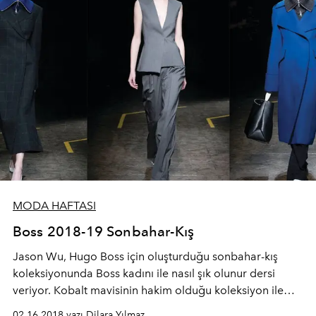
MODA HAFTASI
Boss 2018-19 Sonbahar-Kış
Jason Wu, Hugo Boss için oluşturduğu sonbahar-kış
koleksiyonunda Boss kadını ile nasıl şık olunur dersi
veriyor. Kobalt mavisinin hakim olduğu koleksiyon ile
minimallik en sofistike halini alıyor.
02.16.2018 yazı Dilara Yılmaz