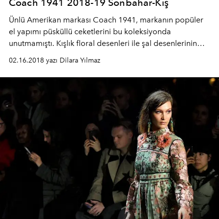
Coach 1941 2018-19 Sonbahar-Kış
Ünlü Amerikan markası Coach 1941, markanın popüler
el yapımı püsküllü ceketlerini bu koleksiyonda
unutmamıştı. Kışlık floral desenleri ile şal desenlerinin
olduğu koleksiyon ile önümüzdeki kış sokak stili sofistike
02.16.2018 yazı Dilara Yılmaz
bir hal alacak gibi duruyor.