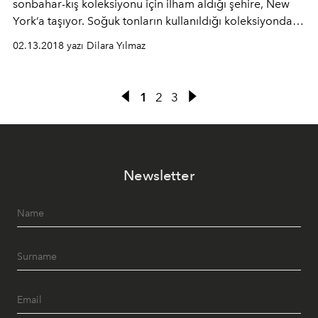
sonbahar-kış koleksiyonu için ilham aldığı şehire, New
York’a taşıyor. Soğuk tonların kullanıldığı koleksiyonda
ipekler ve yünler hakimdi.
02.13.2018 yazı Dilara Yılmaz
1
2
3
Newsletter