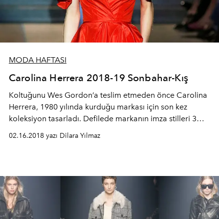
MODA HAFTASI
Carolina Herrera 2018-19 Sonbahar-Kış
Koltuğunu Wes Gordon’a teslim etmeden önce Carolina
Herrera, 1980 yılında kurduğu markası için son kez
koleksiyon tasarladı. Defilede markanın imza stilleri 3
boyutlu işlemeler, tüyler ve püsküller koleksiyonda ki
02.16.2018 yazı Dilara Yılmaz
yerini almıştı. Markanın tafta kumaşa olan tutkusu her bir
look’ta mevcuttu.