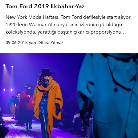
Tom Ford 2019 İlkbahar-Yaz
New York Moda Haftası, Tom Ford defilesiyle start alıyor.
1920’lerin Weimar Almanya’sının izlerinin görüldüğü
koleksiyonda, yarattığı baştan çıkarıcı proporsiyona
dikkat çekiyor. Renk seçiminde, soğuk ama çekici olan
09.06.2018 yazı Dilara Yılmaz
pudra tonları ile siyahlar bulunuyor. O zor dönemlere
şatafatlı bir koleksiyonla ışık tutan tasarımcı, kadınların
ve erkeklerin daha güçlü, kendine güvenen
hissetmelerini istiyor.