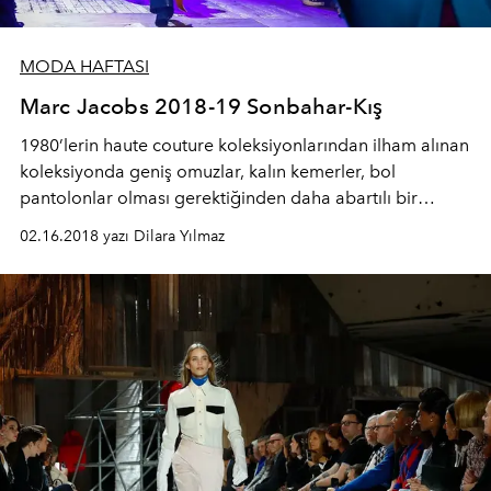
MODA HAFTASI
Marc Jacobs 2018-19 Sonbahar-Kış
1980’lerin haute couture koleksiyonlarından ilham alınan
koleksiyonda geniş omuzlar, kalın kemerler, bol
pantolonlar olması gerektiğinden daha abartılı bir
şekilde yerini alıyor. Göz alıcı renklerin bulunduğu
02.16.2018 yazı Dilara Yılmaz
koleksiyon ile marka New York Moda Haftası’nın finalini
yapıyor.