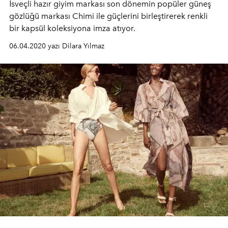
İsveçli hazır giyim markası son dönemin popüler güneş
gözlüğü markası Chimi ile güçlerini birleştirerek renkli
bir kapsül koleksiyona imza atıyor.
06.04.2020 yazı Dilara Yılmaz