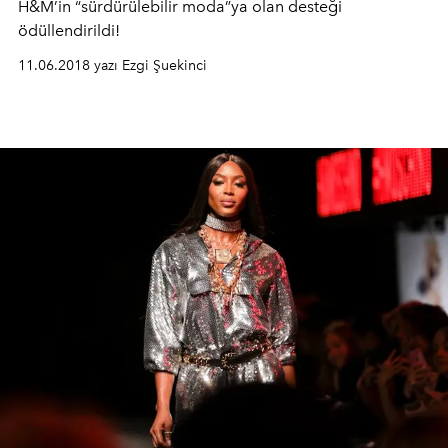
H&M’in “sürdürülebilir moda”ya olan desteği
ödüllendirildi!
11.06.2018 yazı Ezgi Şuekinci