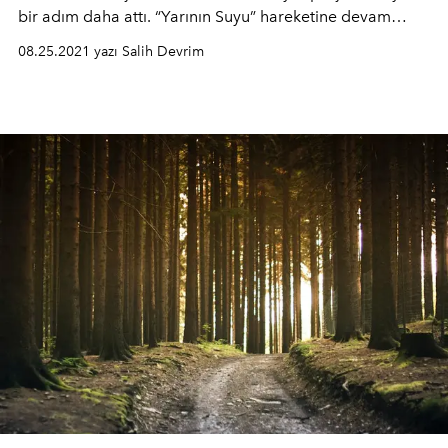
bir adım daha attı. “Yarının Suyu” hareketine devam
eden Finish, proje kapsamında sevilen oyuncu Kıvanç
08.25.2021 yazı Salih Devrim
Tatlıtuğ ile su tasarrufunda yeni bir dönem başlatıyor.
Gelin detaylara birlikte göz atalım.