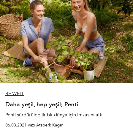
BE WELL
Daha yeşil, hep yeşil; Penti
Penti sürdürülebilir bir dünya için imzasını attı.
06.03.2021 yazı Ataberk Kaçar